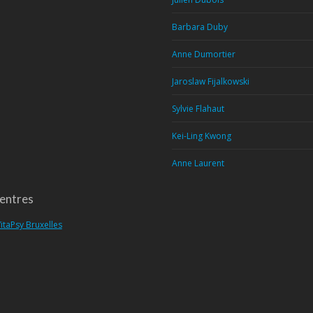
Barbara Duby
Anne Dumortier
Jaroslaw Fijalkowski
Sylvie Flahaut
Kei-Ling Kwong
Anne Laurent
entres
itaPsy Bruxelles