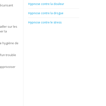
Hypnose contre la douleur
écurisant
Hypnose contre la drogue
Hypnose contre le stress
ller sur les
er la
ne hygiène de
d’un trouble
apprivoiser