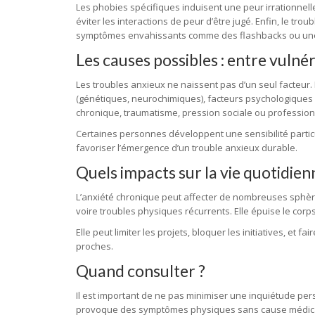
Les phobies spécifiques induisent une peur irrationnelle
éviter les interactions de peur d’être jugé. Enfin, le 
symptômes envahissants comme des flashbacks ou une
Les causes possibles : entre vulné
Les troubles anxieux ne naissent pas d’un seul facteur.
(génétiques, neurochimiques), facteurs psychologiques (
chronique, traumatisme, pression sociale ou professionn
Certaines personnes développent une sensibilité partic
favoriser l’émergence d’un trouble anxieux durable.
Quels impacts sur la vie quotidien
L’anxiété chronique peut affecter de nombreuses sphères
voire troubles physiques récurrents. Elle épuise le corps 
Elle peut limiter les projets, bloquer les initiatives, et
proches.
Quand consulter ?
Il est important de ne pas minimiser une inquiétude pers
provoque des symptômes physiques sans cause médicale 