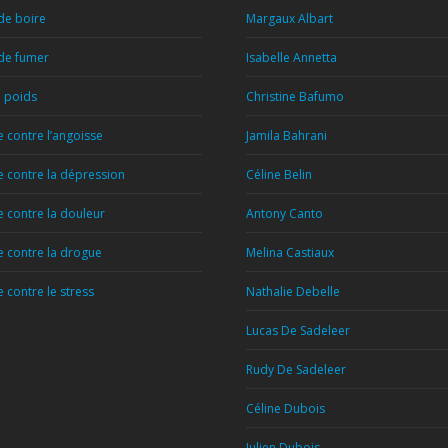
de boire
Margaux Albart
 de fumer
Isabelle Annetta
e poids
Christine Bafumo
 contre l’angoisse
Jamila Bahrani
 contre la dépression
Céline Belin
 contre la douleur
Antony Canto
 contre la drogue
Melina Castiaux
contre le stress
Nathalie Debelle
Lucas De Sadeleer
Rudy De Sadeleer
Céline Dubois
Julien Dubois