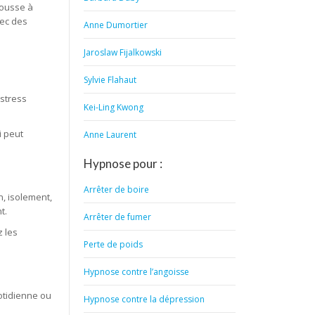
pousse à
vec des
Anne Dumortier
Jaroslaw Fijalkowski
Sylvie Flahaut
s
(stress
Kei-Ling Kwong
i peut
Anne Laurent
Hypnose pour :
Arrêter de boire
, isolement,
t.
Arrêter de fumer
z les
Perte de poids
Hypnose contre l’angoisse
uotidienne ou
Hypnose contre la dépression