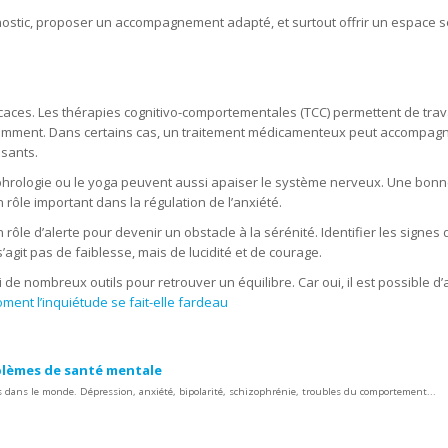
ostic, proposer un accompagnement adapté, et surtout offrir un espace s
ces. Les thérapies cognitivo-comportementales (TCC) permettent de travai
emment. Dans certains cas, un traitement médicamenteux peut accompagn
sants.
ophrologie ou le yoga peuvent aussi apaiser le système nerveux. Une bon
 rôle important dans la régulation de l’anxiété.
ôle d’alerte pour devenir un obstacle à la sérénité. Identifier les signes 
s’agit pas de faiblesse, mais de lucidité et de courage.
i de nombreux outils pour retrouver un équilibre. Car oui, il est possible d’
ment l’inquiétude se fait-elle fardeau
blèmes de santé mentale
dans le monde. Dépression, anxiété, bipolarité, schizophrénie, troubles du comportement...