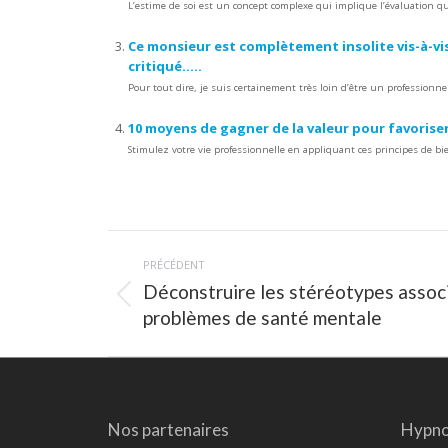
L’estime de soi est un concept complexe qui implique l’évaluation que 
Ce monsieur est complètement insolite vis-à-vis
critiqué…..
Pour tout dire, je suis certainement très loin d’être un professionnel
10 moyens de gagner de la valeur pour favoriser
Stimulez votre vie professionnelle en appliquant ces principes de bie
Navigation
PRÉCÉDENT
article
Déconstruire les stéréotypes assoc
Article
problèmes de santé mentale
précédent
:
Nos partenaires
Hypno