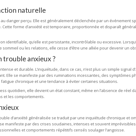
ction naturelle
 ou au danger perçu. Elle est généralement déclenchée par un événement s
 Cette forme d’anxiété est temporaire, proportionnée et disparaît génér
on identifiable, qu’elle est persistante, incontrôlable ou excessive. Lorsqu’
 sommeil ou les relations, elle cesse d’être une alliée pour devenir un obs
n trouble anxieux ?
tense et durable. L’inquiétude, dans ce cas, n’est plus un simple signal d’
ant. Elle se manifeste par des ruminations incessantes, des symptômes p
atigue chronique et une tendance à éviter certaines situations.
ress quotidien, elle devient un état constant, même en l’absence de réel d
ns et les comportements.
anxieux
rouble d’anxiété généralisée se traduit par une inquiétude chronique et 
 se manifeste par des crises soudaines, intenses et souvent imprévisibles.
ssionnelles et comportements répétitifs censés soulager l’angoisse.