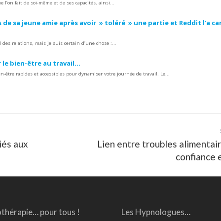
l’on fait de soi-même et de ses capacités, ainsi...
 de sa jeune amie après avoir » toléré » une partie et Reddit l’a c
 des relations, mais je suis certain d’une chose :...
 le bien-être au travail…
n-être rapides et accessibles pour dynamiser votre journée de travail. Le...
iés aux
Lien entre troubles alimentai
Article
confiance 
suivant
:
thérapie… pour tous !
Les Hypnologues…