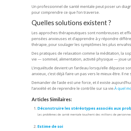
Un professionnel de santé mentale peut poser un diagn
pour comprendre ce que l’on traverse.
Quelles solutions existent ?
Les approches thérapeutiques sont nombreuses et effica
pensées anxieuses et d’apprendre à y répondre différ
thérapie, pour soulager les symptômes les plus envahis
Des pratiques de relaxation comme la méditation, la s
vie — sommeil, alimentation, activité physique — joue un
L’inquiétude devient un fardeau lorsqu’elle dépasse son r
anxieux, c’est déjà faire un pas vers le mieux-être. Il ne 
Demander de l’aide est une force, et il existe aujourd’hu
l’anxiété et de reprendre le contrôle sur sa vie.
À quel mo
Articles Similaires:
Déconstruire les stéréotypes associés aux pro
Les problèmes de santé mentale touchent des millions de personnes 
Estime de soi