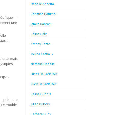
Isabelle Annetta
Christine Bafumo
pécifique —
alement une
Jamila Bahrani
Céline Belin
elle
tacle.
Antony Canto
Melina Castiaux
alerte, mais
hysiques
Nathalie Debelle
Lucas De Sadeleer
anger,
Rudy De Sadeleer
Céline Dubois
omniprésente
Julien Dubois
 Le trouble
Barbara Duby