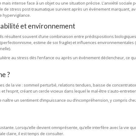
 mais intense face à un objet ou une situation précise. L’anxiété sociale 
trouble de stress post-traumatique survient après un événement marquant, a
 hypervigilance.
rabilité et environnement
 Ils résultent souvent d’une combinaison entre prédispositions biologique
perfectionnisme, estime de soi fragile) et influences environnementales 
elle).
ulière au stress dès l’enfance ou après un événement déclencheur, ce qu
ne ?
 de la vie : sommeil perturbé, relations tendues, baisse de concentration
et l’esprit, créant un cercle vicieux dans lequel le mal-être s’auto-entretien
 faire naître un sentiment d’impuissance ou d’incompréhension, y compris che
istante. Lorsqu’elle devient omniprésente, qu’elle interfère avec la vie q
claire, il est temps de consulter.