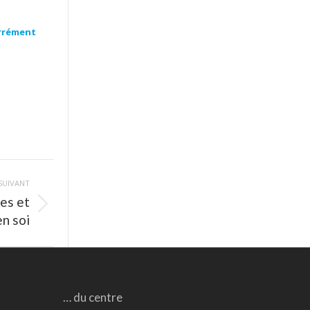
arrément
SUIVANT
res et
en soi
… du centre