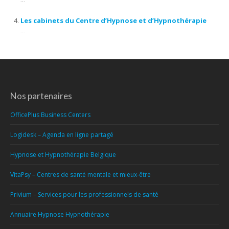
Les cabinets du Centre d’Hypnose et d’Hypnothérapie
...
Nos partenaires
OfficePlus Business Centers
Logidesk – Agenda en ligne partagé
Hypnose et Hypnothérapie Belgique
VitaPsy – Centres de santé mentale et mieux-être
Privium – Services pour les professionnels de santé
Annuaire Hypnose Hypnothérapie