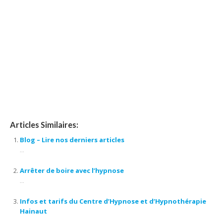
charleroi, hypnothérapie charleroi, hypnose charleroi, hypnothérapeute fleurus,
hypnothérapie fleurus, hypnose fleurus, hypnothérapeute tournai,
hypnothérapie tournai, hypnose tournai, hypnothérapeute lillois, hypnothérapie
lillois, hypnose lillois, hypnothérapeute tubize, hypnothérapie tubize, hypnose
tubize, hypnothérapeute tertre, hypnothérapie tertre, hypnose tertre,
hypnothérapeute marcinelle, hypnothérapie marcinelle, hypnose marcinelle,
hypnose thérapeutique, hypnose spirituelle, thérapeutique, thérapie, l’
hypnothérapie, d’ hypnose, confiance en soi, séances d’ hypnose, praticien en
hypnose
Articles Similaires:
Blog – Lire nos derniers articles
...
Arrêter de boire avec l’hypnose
...
Infos et tarifs du Centre d’Hypnose et d’Hypnothérapie
Hainaut
...