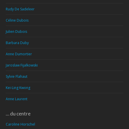
Rudy De Sadeleer
Céline Dubois
Julien Dubois
Barbara Duby
Anne Dumortier
Jaroslaw Fijalkowski
Sylvie Flahaut
Kei-Ling Kwong
Anne Laurent
… du centre
Caroline Horschel