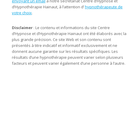
envoyant un email
à notre secrétariat Centre d’Hypnose et
d’Hypnothérapie Hainaut, à l’attention d’
hypnothérapeute de
votre choix
.
hypnose fleurus, hypnose tournai, hypnose tubize,
hypnose tertre, hypnose
Disclaimer
: Le contenu et informations du site Centre
d’Hypnose et d’Hypnothérapie Hainaut ont été élaborés avec la
plus grande précision. Ce site Web et son contenu sont
présentés à titre indicatif et informatif exclusivement et ne
donnent aucune garantie sur les résultats spécifiques. Les
résultats d’une hypnothérapie peuvent varier selon plusieurs
facteurs et peuvent varier également d’une personne à l’autre.
hypnose fleurus, hypnose tournai, hypnose tubize, hypnose
tertre, hypnose marcinelle
hypnose mons, hypnothérapie mons, hypnose charleroi, hypnothérapie charleroi,
hypnose fleurus, hypnothérapie fleurus, hypnose tournai, hypnothérapie
tournai, hypnose lillois, hypnothérapie lillois, hypnose tubize, hypnothérapie
tubize, hypnose tertre, hypnothérapie tertre, hypnose marcinelle, hypnothérapie
marcinelle, centre d’hypnose hainaut, hypnose, hypnothérapie, hypnothérapeute,
Praticien en hypnose, l’ hypnose, par hypnose, thérapie par hypnose,
hypnothérapeute hainaut, hypnothérapie hainaut, hypnose hainaut,
hypnothérapeute mons, hypnothérapie mons, hypnose mons, hypnothérapeute