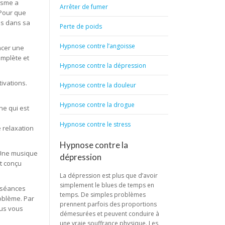
lisme a
Arrêter de fumer
 Pour que
es dans sa
Perte de poids
Hypnose contre l’angoisse
ncer une
omplète et
Hypnose contre la dépression
nelle
ivations.
Hypnose contre la douleur
Hypnose contre la drogue
ne qui est
Hypnose contre le stress
 relaxation
Hypnose contre la
 Une musique
dépression
st conçu
ze
La dépression est plus que d’avoir
simplement le blues de temps en
s séances
temps. De simples problèmes
roblème. Par
prennent parfois des proportions
ous vous
démesurées et peuvent conduire à
nai,
une vraie souffrance physique. Les