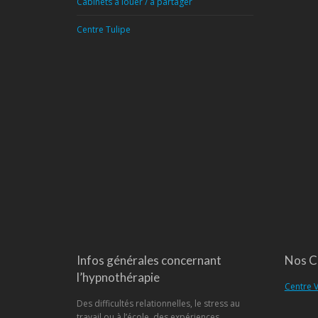
Cabinets à louer / à partager
Centre Tulipe
Infos générales concernant
Nos C
l’hypnothérapie
Centre V
Des difficultés relationnelles, le stress au
travail ou à l’école, des expériences