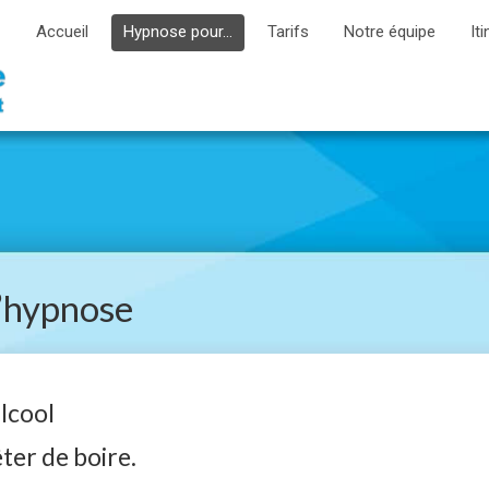
Accueil
Hypnose pour…
Tarifs
Notre équipe
Iti
l’hypnose
lcool
ter de boire.