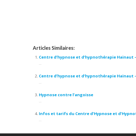
hypnothérapie fleurus, hypnose fleurus, hypnothérapeute tournai, hy
hypnothérapeute tubize, hypnothérapie tubize, hypnose tubize, hy
marcinelle, hypnose marcinelle, hypnose thérapeutique, hypnose spir
en hypnose
Articles Similaires:
Centre d’hypnose et d’hypnothérapie Hainaut 
...
Centre d’hypnose et d’hypnothérapie Hainaut –
...
Hypnose contre l’angoisse
...
Infos et tarifs du Centre d’Hypnose et d’Hypn
...