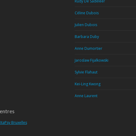
Rudy De Sadeleer
Céline Dubois
Julien Dubois
Barbara Duby
Anne Dumortier
Jaroslaw Fijalkowski
Sylvie Flahaut
Kei-Ling Kwong
Anne Laurent
entres
itaPsy Bruxelles