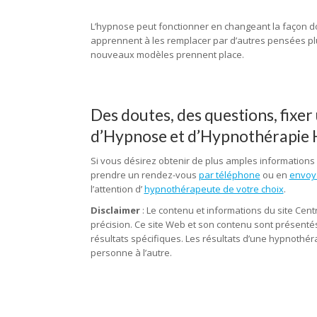
hypnothérapeute tubize, hypnothérapie, hypnose, 
L’hypnose peut fonctionner en changeant la façon do
apprennent à les remplacer par d’autres pensées pl
nouveaux modèles prennent place.
l’hypnose, hypn
Des doutes, des questions, fixe
d’Hypnose et d’Hypnothérapie 
Si vous désirez obtenir de plus amples informations
prendre un rendez-vous
par téléphone
ou en
envoy
l’attention d’
hypnothérapeute de votre choix
.
hypnos
Disclaimer
: Le contenu et informations du site Cen
précision. Ce site Web et son contenu sont présentés 
résultats spécifiques. Les résultats d’une hypnothér
personne à l’autre.
hypnose fleurus, hypnose tourna
hypnose mons, hypnothérapie mons, hypnose charleroi, hypnothérap
lillois, hypnothérapie lillois, hypnose tubize, hypnothérapie tubiz
hainaut, hypnose, hypnothérapie, hypnothérapeute, Praticien en h
hypnose hainaut, hypnothérapeute mons, hypnothérapie mons, hypn