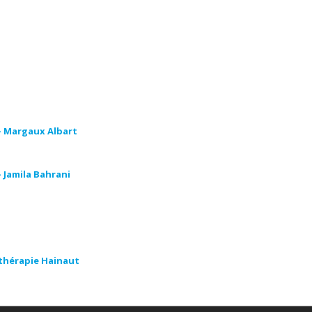
pnothérapie tournai, hypnose tournai, hypnothérapeute lillois, hypnothérapie lillois, hypnose
pnothérapeute tertre, hypnothérapie tertre, hypnose tertre, hypnothérapeute marcinelle, hyp
ituelle, thérapeutique, thérapie, l’ hypnothérapie, d’ hypnose, confiance en soi, séances d’ hy
– Margaux Albart
 Jamila Bahrani
othérapie Hainaut