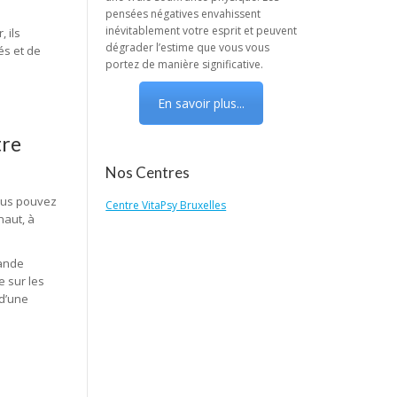
pensées négatives envahissent
inévitablement votre esprit et peuvent
 ils
dégrader l’estime que vous vous
és et de
portez de manière significative.
s
En savoir plus...
tre
Nos Centres
Vous pouvez
Centre VitaPsy Bruxelles
naut, à
rande
e sur les
 d’une
i, hypnose
’hypnose
pie hainaut,
apeute fleurus,