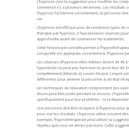
L’hypnose c’est la suggestion pour modifier les comp
commencé il y a plusieurs décennies. Les résultats 
l’hypnose fonctionne correctement, la personne doit
vie.
L’hypnose est efficace pour de nombreux types de c
thérapie par hypnose, il faut plusieurs séances pou
approfondie avant de commencer les traitements.
ma
Cette histoire personnelle permet à l’hypnothérapeu
Lorsqu’elle est appliquée correctement, l’hypnose pe
Les séances d’hypnose elles-mêmes durent de 40 à 9
hypnotisée ne peut pas faire tout ce qu’on leur dit. En
complètement détendu et ouvert d’esprit. L’esprit es
différentes pour amener la personne à cet état récep
Les techniques de relaxation comprennent des exerc
douce peut être jouée pendant la session. L’hypnothé
spécifiquement pour leur problème – ici la dépendanc
Une personne doit être réceptive à l’hypnose pour 
pour voir les résultats. L’hypnose utilise souvent de
exemple, l’hypnothérapeute peut utiliser la suggest
répétez que vous ne devez pas boire. Cette suggesti