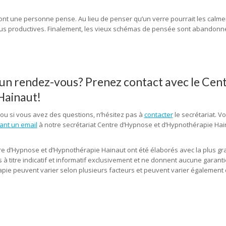
hypnologue, hypnose
nt une personne pense. Au lieu de penser qu’un verre pourrait les calmer,
us productives. Finalement, les vieux schémas de pensée sont abandonn
ose tournai, hypnothérapie tubize, hypnothérapeute tertre, hypnose mon
r un rendez-vous? Prenez contact avec le Cen
Hainaut!
 ou si vous avez des questions, n’hésitez pas à
contacter
le secrétariat. 
ant un email
à notre secrétariat Centre d’Hypnose et d’Hypnothérapie Hai
e fleurus, hypnose tournai, hypnose tubize, hypnose tertre, hypnose
tre d’Hypnose et d’Hypnothérapie Hainaut ont été élaborés avec la plus g
à titre indicatif et informatif exclusivement et ne donnent aucune garanti
apie peuvent varier selon plusieurs facteurs et peuvent varier également
i, hypnose tubize, hypnose tertre, hypnose marcinelle
ie charleroi, hypnose fleurus, hypnothérapie fleurus, hypnose tournai, hypnothérapie tourna
e, hypnose tertre, hypnothérapie tertre, hypnose marcinelle, hypnothérapie marcinelle, centre d
ypnose, l’ hypnose, par hypnose, thérapie par hypnose, hypnothérapeute hainaut, hypnothéra
ose mons, hypnothérapeute charleroi, hypnothérapie charleroi, hypnose charleroi, hypnothér