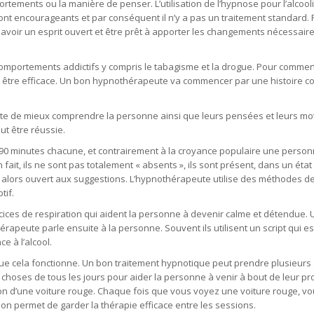
ortements ou la manière de penser. L’utilisation de l’hypnose pour l’alcoo
sont encourageants et par conséquent il n’y a pas un traitement standard.
 avoir un esprit ouvert et être prêt à apporter les changements nécessair
omportements addictifs y compris le tabagisme et la drogue. Pour comme
r être efficace. Un bon hypnothérapeute va commencer par une histoire c
rcinelle tournai, hypnologue tertre, hypnothérapie tubize, hypnose marci
te de mieux comprendre la personne ainsi que leurs pensées et leurs mot
ut être réussie.
0 minutes chacune, et contrairement à la croyance populaire une person
 fait, ils ne sont pas totalement « absents », ils sont présent, dans un état
t alors ouvert aux suggestions. L’hypnothérapeute utilise des méthodes de
tif.
hypnose tournai, hypnothérapeute tertre
ices de respiration qui aident la personne à devenir calme et détendue.
rapeute parle ensuite à la personne. Souvent ils utilisent un script qui e
e à l’alcool.
hypnose tournai, hypnothérapeute tertre, hypnologues tubi
que cela fonctionne. Un bon traitement hypnotique peut prendre plusieur
s choses de tous les jours pour aider la personne à venir à bout de leur p
ion d’une voiture rouge. Chaque fois que vous voyez une voiture rouge, v
on permet de garder la thérapie efficace entre les sessions.
hypnose tour