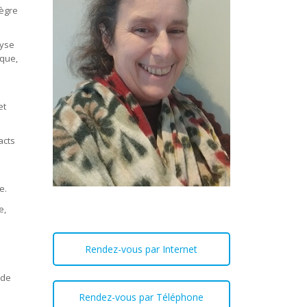
tègre
lyse
ique,
et
acts
e.
e,
Rendez-vous par Internet
ode
Rendez-vous par Téléphone