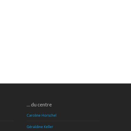
… du centre
Caroline Horschel
Géraldine Keller