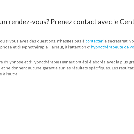
r un rendez-vous? Prenez contact avec le Cen
 ou si vous avez des questions, n’hésitez pas à
contacter
le secrétariat. 
pnose et d’Hypnothérapie Hainaut, à l’attention d’
hypnothérapeute de vot
tre d’Hypnose et d’Hypnothérapie Hainaut ont été élaborés avec la plus gr
nt et ne donnent aucune garantie sur les résultats spécifiques. Les résult
 à l’autre.
hypnose fleurus, hypnose tournai, hypnose tubize, hypnose te
e charleroi, hypnose fleurus, hypnothérapie fleurus, hypnose tournai, hypnothérapie tournai, 
hypnothérapie marcinelle, centre d’hypnose hainaut, hypnose, hypnothérapie, hypnothérapeute,
, hypnothérapeute mons, hypnothérapie mons, hypnose mons, hypnothérapeute charleroi, hypn
ypnothérapie tournai, hypnose tournai, hypnothérapeute lillois, hypnothérapie lillois, hypno
re, hypnothérapeute marcinelle, hypnothérapie marcinelle, hypnose marcinelle, hypnose thérape
raticien en hypnose