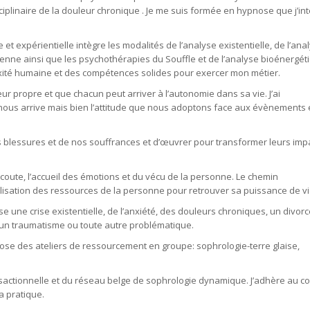
sciplinaire de la douleur chronique . Je me suis formée en hypnose que j’in
t expérientielle intègre les modalités de l’analyse existentielle, de l’ana
rienne ainsi que les psychothérapies du Souffle et de l’analyse bioénergét
té humaine et des compétences solides pour exercer mon métier.
r propre et que chacun peut arriver à l’autonomie dans sa vie. J’ai
nous arrive mais bien l’attitude que nous adoptons face aux évènements 
 blessures et de nos souffrances et d’œuvrer pour transformer leurs imp
écoute, l’accueil des émotions et du vécu de la personne. Le chemin
isation des ressources de la personne pour retrouver sa puissance de vi
 une crise existentielle, de l’anxiété, des douleurs chroniques, un divorc
 un traumatisme ou toute autre problématique.
pose des ateliers de ressourcement en groupe: sophrologie-terre glaise,
nsactionnelle et du réseau belge de sophrologie dynamique. J’adhère au c
a pratique.