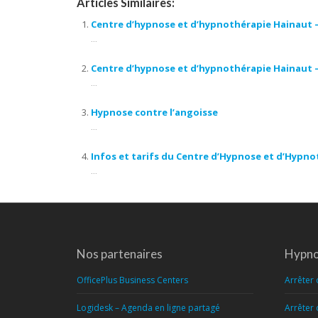
Articles Similaires:
Centre d’hypnose et d’hypnothérapie Hainaut –
...
Centre d’hypnose et d’hypnothérapie Hainaut 
...
Hypnose contre l’angoisse
...
Infos et tarifs du Centre d’Hypnose et d’Hypn
...
Nos partenaires
Hypno
OfficePlus Business Centers
Arrêter 
Logidesk – Agenda en ligne partagé
Arrêter