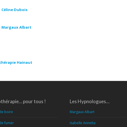
 Céline Dubois
– Margaux Albart
othérapie Hainaut
thérapie… pour tous !
Les Hypnologues…
de boire
Margaux Albart
 de fumer
Isabelle Annetta