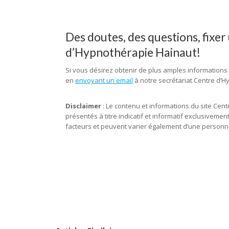
Des doutes, des questions, fixe
d’Hypnothérapie Hainaut!
Si vous désirez obtenir de plus amples informations
en
envoyant un email
à notre secrétariat Centre d’Hy
tubize, hypnose tertre, hypnose
Disclaimer
: Le contenu et informations du site Cen
présentés à titre indicatif et informatif exclusiveme
facteurs et peuvent varier également d’une personne
hypnose mons, hypnothérapie mons, hypnose charleroi, hypnothérapi
tubize, hypnose tertre, hypnothérapie tertre, hypnose marcinelle, 
hypnothérapeute hainaut, hypnothérapie hainaut, hypnose hainaut
hypnothérapie fleurus, hypnose fleurus, hypnothérapeute tournai, h
tubize, hypnothérapeute tertre, hypnothérapie tertre, hypnose tert
hypnothérapie, d’ hypnose, confiance en soi, séances d’ hypnose, p