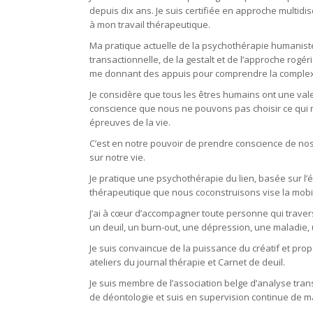
depuis dix ans. Je suis certifiée en approche multidi
à mon travail thérapeutique.
Ma pratique actuelle de la psychothérapie humaniste e
transactionnelle, de la gestalt et de l’approche rogé
me donnant des appuis pour comprendre la complexi
Je considère que tous les êtres humains ont une valeu
conscience que nous ne pouvons pas choisir ce qui 
épreuves de la vie.
C’est en notre pouvoir de prendre conscience de nos
sur notre vie.
Je pratique une psychothérapie du lien, basée sur l’
thérapeutique que nous coconstruisons vise la mobil
J’ai à cœur d’accompagner toute personne qui traverse
un deuil, un burn-out, une dépression, une maladie,
Je suis convaincue de la puissance du créatif et pro
ateliers du journal thérapie et Carnet de deuil.
Je suis membre de l’association belge d’analyse tra
de déontologie et suis en supervision continue de m