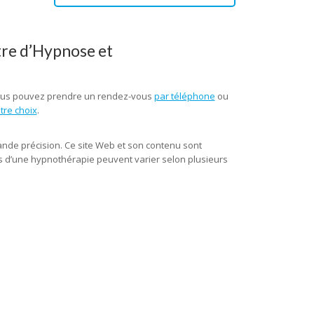
tre d’Hypnose et
Vous pouvez prendre un rendez-vous
par téléphone
ou
re choix
.
hypnose fleurus, hypnose tournai, hypnose
ande précision. Ce site Web et son contenu sont
ats d’une hypnothérapie peuvent varier selon plusieurs
rtre, hypnose marcinelle
hypnose lillois, hypnothérapie lillois, hypnose tubize, hypnothérapie
 Praticien en hypnose, l’ hypnose, par hypnose, thérapie par hypnose,
othérapie charleroi, hypnose charleroi, hypnothérapeute fleurus,
se lillois, hypnothérapeute tubize, hypnothérapie tubize, hypnose
utique, hypnose spirituelle, thérapeutique, thérapie, l’