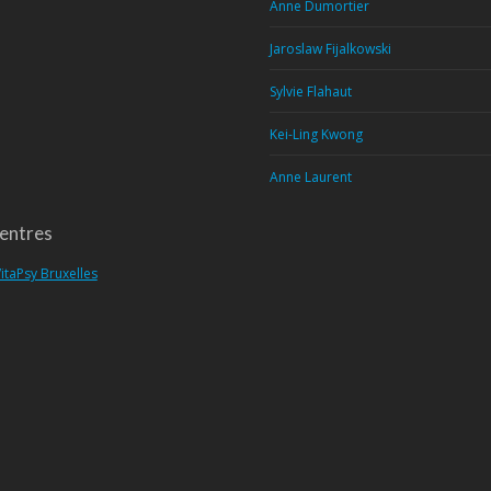
Anne Dumortier
Jaroslaw Fijalkowski
Sylvie Flahaut
Kei-Ling Kwong
Anne Laurent
entres
itaPsy Bruxelles