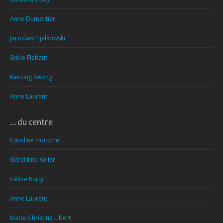
Anne Dumortier
Jaroslaw Fijalkowski
Sylvie Flahaut
Kei-Ling Kwong
Anne Laurent
… du centre
Caroline Horschel
Géraldine Keller
Céline Kurtyi
Anne Laurent
Marie-Christine Libert