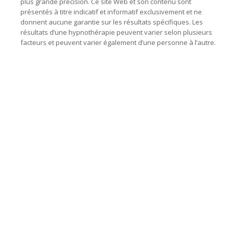
plus grande précision. Ce site Web et son contenu sont
présentés à titre indicatif et informatif exclusivement et ne
donnent aucune garantie sur les résultats spécifiques. Les
résultats d’une hypnothérapie peuvent varier selon plusieurs
facteurs et peuvent varier également d’une personne à l’autre.
hypnose fleurus, hypnose tournai, hypnose tubize, hypnose
tertre, hypnose marcinelle
hypnose mons, hypnothérapie mons, hypnose charleroi, hypnothérapie charleroi,
hypnose fleurus, hypnothérapie fleurus, hypnose tournai, hypnothérapie
tournai, hypnose lillois, hypnothérapie lillois, hypnose tubize, hypnothérapie
tubize, hypnose tertre, hypnothérapie tertre, hypnose marcinelle, hypnothérapie
marcinelle, centre d’hypnose hainaut, hypnose, hypnothérapie, hypnothérapeute,
Praticien en hypnose, l’ hypnose, par hypnose, thérapie par hypnose,
hypnothérapeute hainaut, hypnothérapie hainaut, hypnose hainaut,
hypnothérapeute mons, hypnothérapie mons, hypnose mons, hypnothérapeute
charleroi, hypnothérapie charleroi, hypnose charleroi, hypnothérapeute fleurus,
hypnothérapie fleurus, hypnose fleurus, hypnothérapeute tournai,
hypnothérapie tournai, hypnose tournai, hypnothérapeute lillois, hypnothérapie
lillois, hypnose lillois, hypnothérapeute tubize, hypnothérapie tubize, hypnose
tubize, hypnothérapeute tertre, hypnothérapie tertre, hypnose tertre,
hypnothérapeute marcinelle, hypnothérapie marcinelle, hypnose marcinelle,