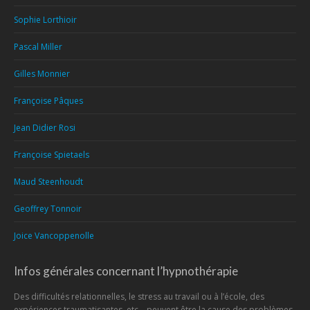
Sophie Lorthioir
Pascal Miller
Gilles Monnier
Françoise Pâques
Jean Didier Rosi
Françoise Spietaels
Maud Steenhoudt
Geoffrey Tonnoir
Joice Vancoppenolle
Infos générales concernant l’hypnothérapie
Des difficultés relationnelles, le stress au travail ou à l’école, des
expériences traumatisantes, etc… peuvent être la cause des problèmes