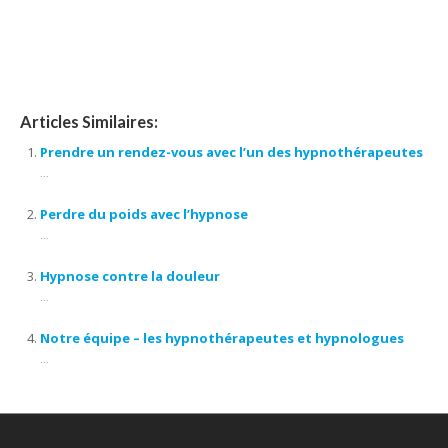
hypnose thérapeutique, hypnose spirituelle, thérapeutique, thérapie, l’
hypnothérapie, d’ hypnose, confiance en soi, séances d’ hypnose, praticien en
hypnose
Articles Similaires:
Prendre un rendez-vous avec l’un des hypnothérapeutes
...
Perdre du poids avec l’hypnose
...
Hypnose contre la douleur
...
Notre équipe – les hypnothérapeutes et hypnologues
...