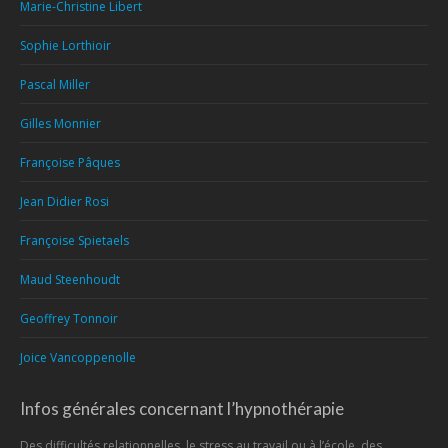
Marie-Christine Libert
Sophie Lorthioir
Pascal Miller
Gilles Monnier
Françoise Pâques
Jean Didier Rosi
Françoise Spietaels
Maud Steenhoudt
Geoffrey Tonnoir
Joice Vancoppenolle
Infos générales concernant l’hypnothérapie
Des difficultés relationnelles, le stress au travail ou à l’école, des