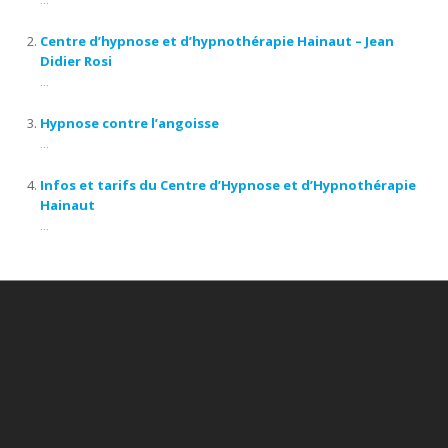
...
Centre d’hypnose et d’hypnothérapie Hainaut – Jean
Didier Rosi
...
Hypnose contre l’angoisse
...
Infos et tarifs du Centre d’Hypnose et d’Hypnothérapie
Hainaut
...