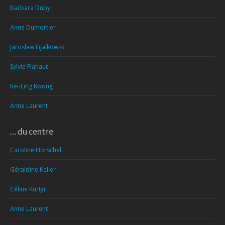
Barbara Duby
Anne Dumortier
Jaroslaw Fijalkowski
Sylvie Flahaut
Kei-Ling Kwong
Anne Laurent
… du centre
Caroline Horschel
Géraldine Keller
Céline Kurtyi
Anne Laurent