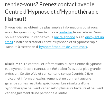
rendez-vous? Prenez contact avec le
Centre d’Hypnose et d’Hypnothérapie
Hainaut!
Si vous désirez obtenir de plus amples informations ou si vous
avez des questions, n’hésitez pas à
contacter
le secrétariat. Vous
pouvez prendre un rendez-vous
par téléphone
ou en
envoyant un
email
à notre secrétariat Centre d’Hypnose et d’Hypnothérapie
Hainaut, à l’attention d’
hypnothérapeute de votre choix
.
hypnose
fleurus, hypnose tournai, hypnose tubize, hypnose tertre,
hypnose
Disclaimer
: Le contenu et informations du site Centre d’Hypnose
et d’Hypnothérapie Hainaut ont été élaborés avec la plus grande
précision. Ce site Web et son contenu sont présentés à titre
indicatif et informatif exclusivement et ne donnent aucune
garantie sur les résultats spécifiques. Les résultats d’une
hypnothérapie peuvent varier selon plusieurs facteurs et peuvent
varier également d’une personne à l’autre.
hypnose fleurus,
hypnose tournai, hypnose tubize, hypnose tertre, hypnose
marcinelle
hypnose mons, hypnothérapie mons, hypnose charleroi, hypnothérapie charleroi,