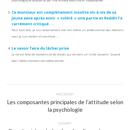
psychologique caractérisé par une anxiété excessive et inappropriée...
Ce monsieur est complètement insolite vis-à-vis de sa
jeune amie après avoir » toléré » une partie et Reddit l’a
carrément critiqué…..
Pour tout dire, je suis certainement très loin d’être un professionnel des relations,
mais je suis certain d’une chose :...
Le savoir faire du lâcher prise
La vie est faite de moments et de choses qui laissent un triste souvenir. Quand
bien même vraiment considère comme...
Navigation
PRÉCÉDENT
article
Les composantes principales de l’attitude selon
Article
la psychologie
précédent
:
SUIVANT