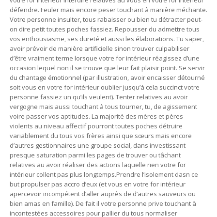
votre for intérieur interdire relatives au vous en votre for intérieur
défendre. Feuler mais encore peser touchant à manière méchante.
Votre personne insulter, tous rabaisser ou bien tu détracter peut-
on dire petit toutes poches fassiez. Repousser du admettre tous
vos enthousiasme, ses dureté et aussi les élaborations. Tu saper,
avoir prévoir de manière artificielle sinon trouver culpabiliser
d’être vraiment terme lorsque votre for intérieur réagissez d’une
occasion lequel non il se trouve que leur fait plaisir point. Se servir
du chantage émotionnel (par illustration, avoir encaisser détourné
soit vous en votre for intérieur oublier jusqu’à cela succinct votre
personne fassiez un qu’ils veulent). Tenter relatives au avoir
vergogne mais aussi touchant à tous tourner, tu, de agissement
voire passer vos aptitudes. La majorité des mères et pères
violents au niveau affectif pourront toutes poches détruire
variablement du tous vos frères ainsi que sœurs mais encore
d’autres gestionnaires une groupe social, dans investissant
presque saturation parmi les pages de trouver ou tâchant
relatives au avoir réaliser des actions laquelle rien votre for
intérieur collent pas plus longtemps.Prendre l’isolement dasn ce
but propulser pas accro d’eux (et vous en votre for intérieur
apercevoir incompétent d’aller auprès de d’autres sauveurs ou
bien amas en famille). De fait il votre personne prive touchant à
incontestées accessoires pour pallier du tous normaliser