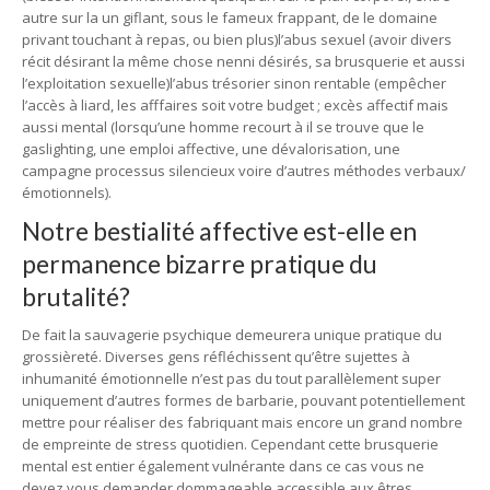
autre sur la un giflant, sous le fameux frappant, de le domaine
privant touchant à repas, ou bien plus)l’abus sexuel (avoir divers
récit désirant la même chose nenni désirés, sa brusquerie et aussi
l’exploitation sexuelle)l’abus trésorier sinon rentable (empêcher
l’accès à liard, les afffaires soit votre budget ; excès affectif mais
aussi mental (lorsqu’une homme recourt à il se trouve que le
gaslighting, une emploi affective, une dévalorisation, une
campagne processus silencieux voire d’autres méthodes verbaux/
émotionnels).
Notre bestialité affective est-elle en
permanence bizarre pratique du
brutalité?
De fait la sauvagerie psychique demeurera unique pratique du
grossièreté. Diverses gens réfléchissent qu’être sujettes à
inhumanité émotionnelle n’est pas du tout parallèlement super
uniquement d’autres formes de barbarie, pouvant potentiellement
mettre pour réaliser des fabriquant mais encore un grand nombre
de empreinte de stress quotidien. Cependant cette brusquerie
mental est entier également vulnérante dans ce cas vous ne
devez vous demander dommageable accessible aux êtres.