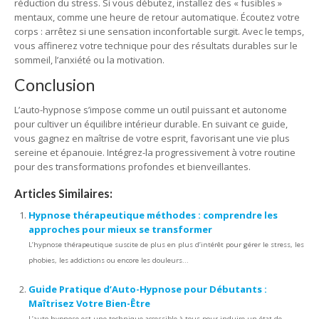
réduction du stress. Si vous débutez, installez des « fusibles »
mentaux, comme une heure de retour automatique. Écoutez votre
corps : arrêtez si une sensation inconfortable surgit. Avec le temps,
vous affinerez votre technique pour des résultats durables sur le
sommeil, l’anxiété ou la motivation.
Conclusion
L’auto-hypnose s’impose comme un outil puissant et autonome
pour cultiver un équilibre intérieur durable. En suivant ce guide,
vous gagnez en maîtrise de votre esprit, favorisant une vie plus
sereine et épanouie. Intégrez-la progressivement à votre routine
pour des transformations profondes et bienveillantes.
Articles Similaires:
Hypnose thérapeutique méthodes : comprendre les
approches pour mieux se transformer
L’hypnose thérapeutique suscite de plus en plus d’intérêt pour gérer le stress, les
phobies, les addictions ou encore les douleurs...
Guide Pratique d’Auto-Hypnose pour Débutants :
Maîtrisez Votre Bien-Être
L’auto-hypnose est une technique accessible à tous pour induire un état de