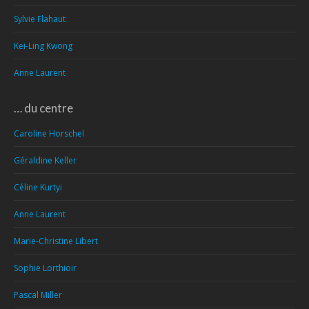
Sylvie Flahaut
Kei-Ling Kwong
Anne Laurent
… du centre
Caroline Horschel
Géraldine Keller
Céline Kurtyi
Anne Laurent
Marie-Christine Libert
Sophie Lorthioir
Pascal Miller