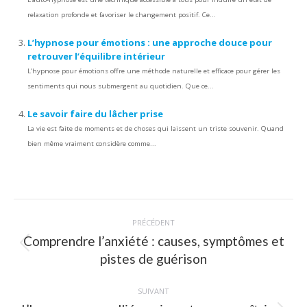
relaxation profonde et favoriser le changement positif. Ce...
L’hypnose pour émotions : une approche douce pour
retrouver l’équilibre intérieur
L’hypnose pour émotions offre une méthode naturelle et efficace pour gérer les
sentiments qui nous submergent au quotidien. Que ce...
Le savoir faire du lâcher prise
La vie est faite de moments et de choses qui laissent un triste souvenir. Quand
bien même vraiment considère comme...
Navigation
PRÉCÉDENT
article
Comprendre l’anxiété : causes, symptômes et
Article
pistes de guérison
précédent
:
SUIVANT