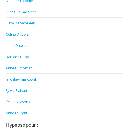
Nathalie Debelle
Lucas De Sadeleer
Rudy De Sadeleer
Céline Dubois
Julien Dubois
Barbara Duby
Anne Dumortier
Jaroslaw Fijalkowski
Sylvie Flahaut
Kei-Ling Kwong
Anne Laurent
Hypnose pour :