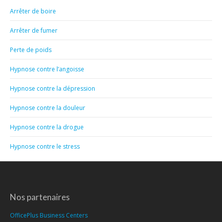
Arrêter de boire
Arrêter de fumer
Perte de poids
Hypnose contre l’angoisse
Hypnose contre la dépression
Hypnose contre la douleur
Hypnose contre la drogue
Hypnose contre le stress
Nos partenaires
OfficePlus Business Centers