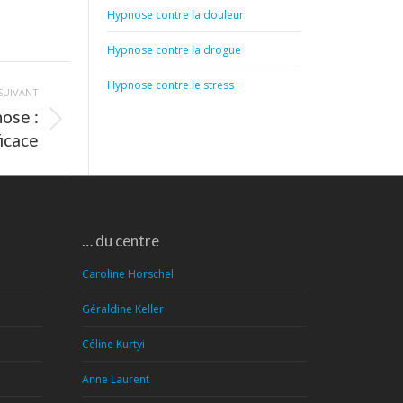
Hypnose contre la douleur
Hypnose contre la drogue
Hypnose contre le stress
SUIVANT
nose :
ficace
… du centre
Caroline Horschel
Géraldine Keller
Céline Kurtyi
Anne Laurent