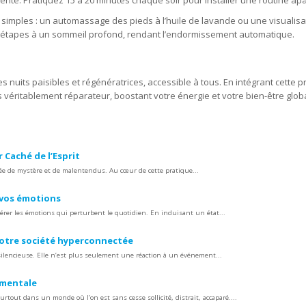
étente. Pratiquez 15 à 20 minutes chaque soir pour installer une routine ap
imples : un automassage des pieds à l’huile de lavande ou une visualisat
es étapes à un sommeil profond, rendant l’endormissement automatique.
 nuits paisibles et régénératrices, accessible à tous. En intégrant cette p
 véritablement réparateur, boostant votre énergie et votre bien-être glob
 Caché de l’Esprit
rée de mystère et de malentendus. Au cœur de cette pratique...
 vos émotions
érer les émotions qui perturbent le quotidien. En induisant un état...
 notre société hyperconnectée
ilencieuse. Elle n’est plus seulement une réaction à un événement...
e mentale
urtout dans un monde où l’on est sans cesse sollicité, distrait, accaparé....