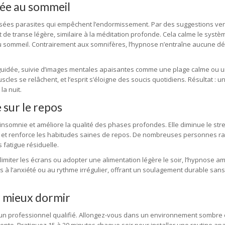
uée au sommeil
ensées parasites qui empêchent l’endormissement. Par des suggestions ve
at de transe légère, similaire à la méditation profonde. Cela calme le syst
 du sommeil. Contrairement aux somnifères, l’hypnose n’entraîne aucune 
uidée, suivie d’images mentales apaisantes comme une plage calme ou u
cles se relâchent, et l’esprit s’éloigne des soucis quotidiens. Résultat : u
a nuit.
 sur le repos
l’insomnie et améliore la qualité des phases profondes. Elle diminue le str
 et renforce les habitudes saines de repos. De nombreuses personnes r
 fatigue résiduelle.
miter les écrans ou adopter une alimentation légère le soir, l’hypnose amp
és à l’anxiété ou au rythme irrégulier, offrant un soulagement durable sans
 mieux dormir
n professionnel qualifié. Allongez-vous dans un environnement sombre e