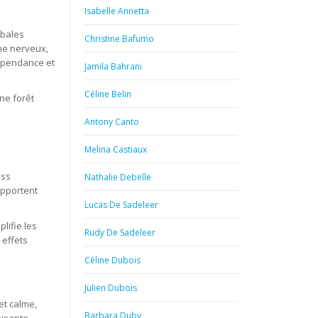
Isabelle Annetta
rbales
Christine Bafumo
ème nerveux,
dépendance et
Jamila Bahrani
Céline Belin
ne forêt
n
Antony Canto
Melina Castiaux
ess
Nathalie Debelle
apportent
Lucas De Sadeleer
lifie les
Rudy De Sadeleer
 effets
Céline Dubois
Julien Dubois
t calme,
Barbara Duby