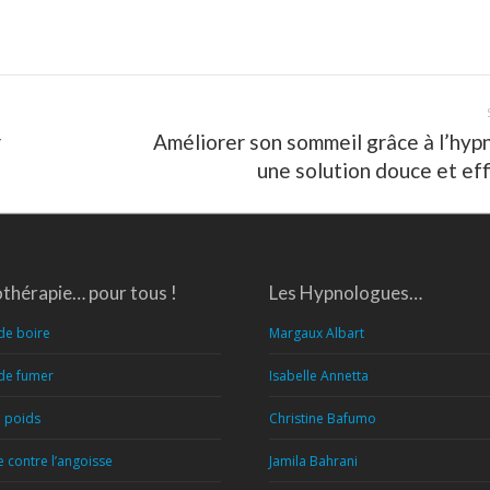
r
Améliorer son sommeil grâce à l’hyp
Article
une solution douce et ef
suivant
:
thérapie… pour tous !
Les Hypnologues…
de boire
Margaux Albart
 de fumer
Isabelle Annetta
e poids
Christine Bafumo
 contre l’angoisse
Jamila Bahrani