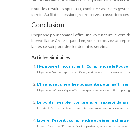
fermez les yeux, et suivez la voix qui vous invite à la d
Pour des résultats optimaux, combinez avec des gestes s
serein. Au fil des sessions, votre cerveau associera c
Conclusion
L’hypnose pour sommeil offre une voie naturelle vers des
bienveillante à votre quotidien, vous retrouvez un repos
la dès ce soir pour des lendemains sereins.
Articles Similaires:
Hypnose et Inconscient : Comprendre le Pouvoir
L’hypnose fascine depuis des siècles, mais elle reste souvent entou
L’hypnose : une alliée puissante pour maîtriser
L’hypnose thérapeutique offre une approche douce et efficace pour g
Le poids invisible : comprendre l’anxiété dans
L’anxiété s’est installée dans nos vies modernes comme une ombre s
Libérer l’esprit : comprendre et gérer la charg
Libérer l’esprit, voilà une aspiration profonde, presque universelle, s