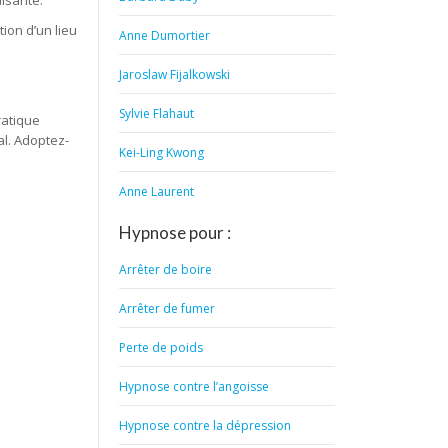
aisante.
ion d’un lieu
Anne Dumortier
Jaroslaw Fijalkowski
Sylvie Flahaut
ratique
al. Adoptez-
Kei-Ling Kwong
Anne Laurent
Hypnose pour :
Arrêter de boire
Arrêter de fumer
Perte de poids
Hypnose contre l’angoisse
Hypnose contre la dépression