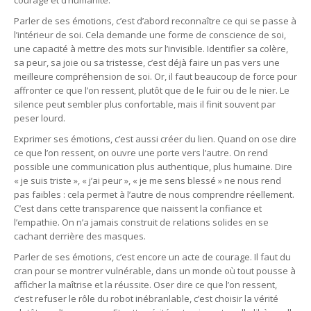
courage et d’humanité.
Parler de ses émotions, c’est d’abord reconnaître ce qui se passe à
l’intérieur de soi. Cela demande une forme de conscience de soi,
une capacité à mettre des mots sur l’invisible. Identifier sa colère,
sa peur, sa joie ou sa tristesse, c’est déjà faire un pas vers une
meilleure compréhension de soi. Or, il faut beaucoup de force pour
affronter ce que l’on ressent, plutôt que de le fuir ou de le nier. Le
silence peut sembler plus confortable, mais il finit souvent par
peser lourd.
Exprimer ses émotions, c’est aussi créer du lien. Quand on ose dire
ce que l’on ressent, on ouvre une porte vers l’autre. On rend
possible une communication plus authentique, plus humaine. Dire
« je suis triste », « j’ai peur », « je me sens blessé » ne nous rend
pas faibles : cela permet à l’autre de nous comprendre réellement.
C’est dans cette transparence que naissent la confiance et
l’empathie. On n’a jamais construit de relations solides en se
cachant derrière des masques.
Parler de ses émotions, c’est encore un acte de courage. Il faut du
cran pour se montrer vulnérable, dans un monde où tout pousse à
afficher la maîtrise et la réussite. Oser dire ce que l’on ressent,
c’est refuser le rôle du robot inébranlable, c’est choisir la vérité