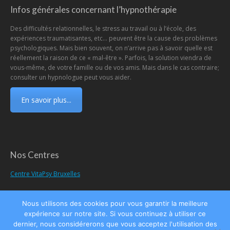
Infos générales concernant l’hypnothérapie
Des difficultés relationnelles, le stress au travail ou à l’école, des
expériences traumatisantes, etc… peuvent être la cause des problèmes
psychologiques. Mais bien souvent, on n’arrive pas à savoir quelle est
réellement la raison de ce « mal-être ». Parfois, la solution viendra de
vous-même, de votre famille ou de vos amis. Mais dans le cas contraire;
consulter un hypnologue peut vous aider.
En savoir plus...
Nos Centres
Centre VitaPsy Bruxelles
Nous utilisons des cookies pour vous garantir la meilleure
expérience sur notre site. Si vous continuez à utiliser ce
Menu principal
dernier, nous considérerons que vous acceptez l'utilisation des
Copyright © 2026
Centre d'Hypnose et d'Hypnothérapie de la province de