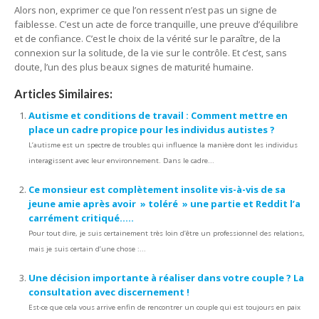
Alors non, exprimer ce que l’on ressent n’est pas un signe de
faiblesse. C’est un acte de force tranquille, une preuve d’équilibre
et de confiance. C’est le choix de la vérité sur le paraître, de la
connexion sur la solitude, de la vie sur le contrôle. Et c’est, sans
doute, l’un des plus beaux signes de maturité humaine.
Articles Similaires:
Autisme et conditions de travail : Comment mettre en
place un cadre propice pour les individus autistes ?
L’autisme est un spectre de troubles qui influence la manière dont les individus
interagissent avec leur environnement. Dans le cadre...
Ce monsieur est complètement insolite vis-à-vis de sa
jeune amie après avoir » toléré » une partie et Reddit l’a
carrément critiqué…..
Pour tout dire, je suis certainement très loin d’être un professionnel des relations,
mais je suis certain d’une chose :...
Une décision importante à réaliser dans votre couple ? La
consultation avec discernement !
Est-ce que cela vous arrive enfin de rencontrer un couple qui est toujours en paix