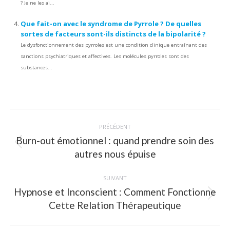
? Je ne les ai...
Que fait-on avec le syndrome de Pyrrole ? De quelles
sortes de facteurs sont-ils distincts de la bipolarité ?
Le dysfonctionnement des pyrroles est une condition clinique entraînant des
sanctions psychiatriques et affectives. Les molécules pyrroles sont des
substances...
Navigation
PRÉCÉDENT
article
Burn-out émotionnel : quand prendre soin des
Article
autres nous épuise
précédent
:
SUIVANT
Hypnose et Inconscient : Comment Fonctionne
Article
Cette Relation Thérapeutique
suivant
: