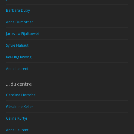
Barbara Duby
Anne Dumortier
Jaroslaw Fijalkowski
Sylvie Flahaut
Kei-Ling Kwong
Anne Laurent
… du centre
Caroline Horschel
Géraldine Keller
Céline Kurtyi
Anne Laurent