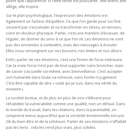
plutôt que l’apparence. Et cette vérité est puissante : elle libère, elle
allège, elle inspire.
Sur le plan psychologique, l’expression des émotions est
également un facteur d’équilibre. Ce que l’on garde pour soi finit
souvent par s’accumuler et se transformer en stress, en tension,
voire en douleur physique. Parler, c’est une manière d’évacuer, de
réguler, de donner du sens à ce que l’on vit. Les émotions ne sont
pas des ennemies à combattre, mais des messages à écouter.
Elles nous renseignent sur nos besoins, nos limites et nos désirs.
Enfin, parler de ses émotions, c’est une forme de force intérieure.
Car la vraie force n’est pas de tout supporter sans broncher, mais
de savoir s’accueillir soi-même, avec bienveillance. C’est accepter
son humanité dans toute sa richesse, sans honte ni jugement.
C’est être capable de dire « voilà qui je suis, dans ma vérité du
moment ».
La société évolue, et de plus en plus de voix s’élèvent pour
réhabiliter la vulnérabilité comme une qualité, non un défaut. Dans
le monde du travail, dans les relations, dans la parentalité, on
comprend mieux aujourd’hui que la sincérité émotionnelle est une
clé du bien-être et de la cohésion. Parler de ses émotions n’affaiblit
pas les liens : cela les rend plus vrais, plus solides.